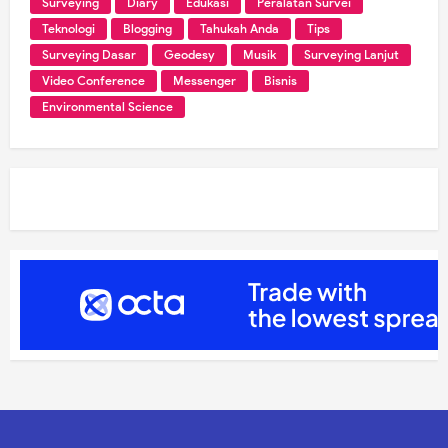
Surveying
Diary
Edukasi
Peralatan Survei
Teknologi
Blogging
Tahukah Anda
Tips
Surveying Dasar
Geodesy
Musik
Surveying Lanjut
Video Conference
Messenger
Bisnis
Environmental Science