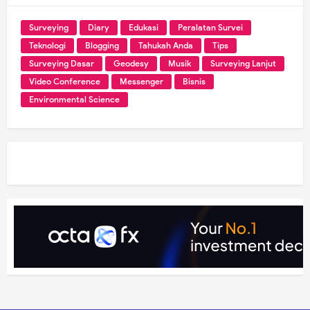
Surveying
Diary
Edukasi
Peralatan Survei
Teknologi
Blogging
Tahukah Anda
Tips
Surveying Dasar
Geodesy
Musik
Surveying Lanjut
Video Conference
Messenger
Bisnis
Environmental Science