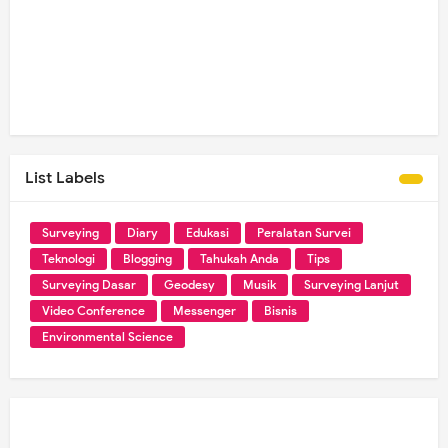
List Labels
Surveying
Diary
Edukasi
Peralatan Survei
Teknologi
Blogging
Tahukah Anda
Tips
Surveying Dasar
Geodesy
Musik
Surveying Lanjut
Video Conference
Messenger
Bisnis
Environmental Science