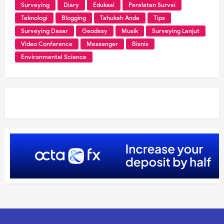
Surveying
Diary
Edukasi
Peralatan Survei
Teknologi
Blogging
Tahukah Anda
Tips
Surveying Dasar
Geodesy
Musik
Surveying Lanjut
Video Conference
Messenger
Bisnis
Environmental Science