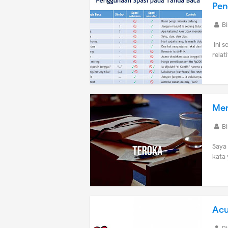
Pen
B
Ini s
relat
Men
B
Saya 
kata 
Acu