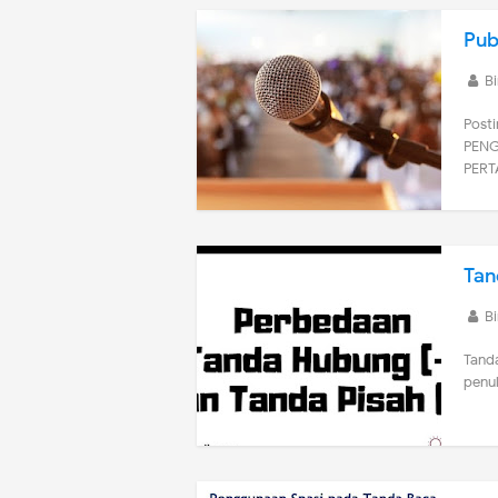
Pub
B
Posti
PENG
PERT
Tan
B
Tanda
penu