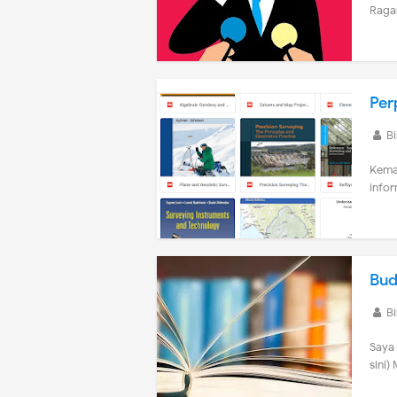
Ragam
Per
B
Kema
infor
Bud
B
Saya 
sini)