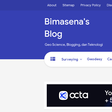
About
Sitemap
Privacy Policy
Dis
Bimasena's
Blog
Geo Science, Blogging, dan Teknologi
Geodesy
Ca
Surveying