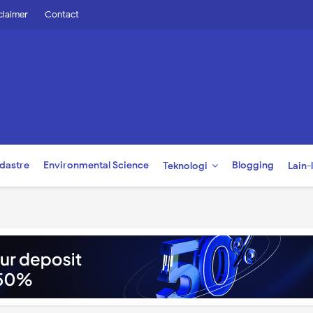
claimer
Contact
dastre
Environmental Science
Blogging
Teknologi
Lain-