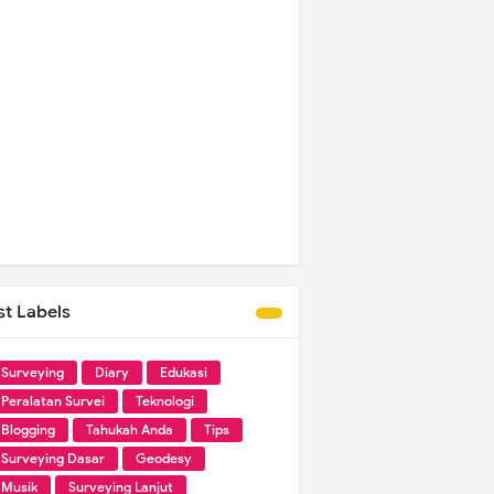
st Labels
Surveying
Diary
Edukasi
Peralatan Survei
Teknologi
Blogging
Tahukah Anda
Tips
Surveying Dasar
Geodesy
Musik
Surveying Lanjut