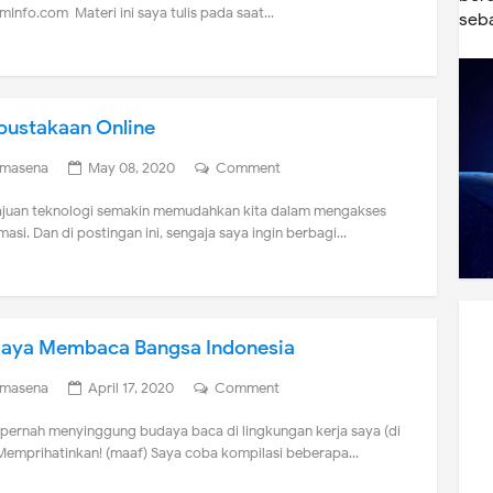
Info.com Materi ini saya tulis pada saat...
seba
pustakaan Online
imasena
May 08, 2020
Comment
juan teknologi semakin memudahkan kita dalam mengakses
masi. Dan di postingan ini, sengaja saya ingin berbagi...
aya Membaca Bangsa Indonesia
imasena
April 17, 2020
Comment
pernah menyinggung budaya baca di lingkungan kerja saya (di
 Memprihatinkan! (maaf) Saya coba kompilasi beberapa...