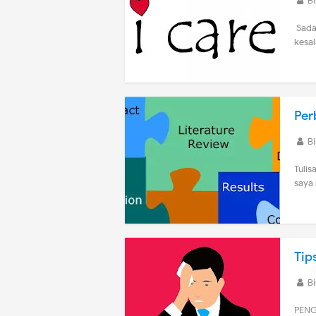
B
Sadar
kesal
Per
B
Tulis
saya
Tip
B
PENGA