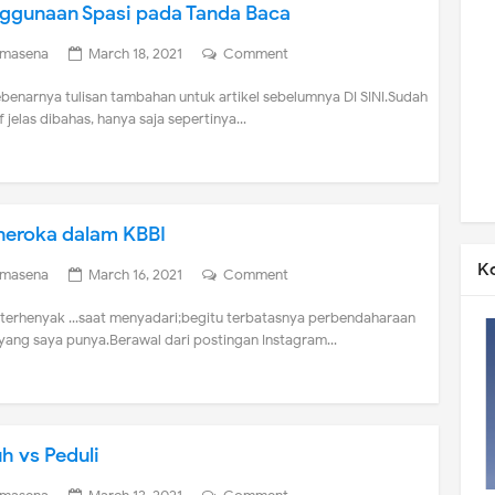
ggunaan Spasi pada Tanda Baca
imasena
March 18, 2021
Comment
ebenarnya tulisan tambahan untuk artikel sebelumnya DI SINI.Sudah
if jelas dibahas, hanya saja sepertinya...
eroka dalam KBBI
K
imasena
March 16, 2021
Comment
terhenyak ...saat menyadari;begitu terbatasnya perbendaharaan
yang saya punya.Berawal dari postingan Instagram...
h vs Peduli