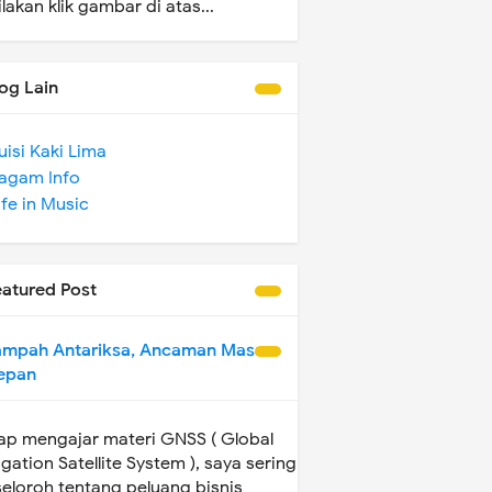
ilakan klik gambar di atas...
og Lain
uisi Kaki Lima
agam Info
ife in Music
eatured Post
ampah Antariksa, Ancaman Masa
epan
iap mengajar materi GNSS ( Global
gation Satellite System ), saya sering
eloroh tentang peluang bisnis