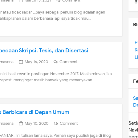
imasena
March 13, 2021
Comment
S
 atau tidak sadar ...Saya sebagai penulis blog adalah agen
ahkaprahan dalam berbahasaTapi saya tidak mau...
Bl
P
R
bedaan Skripsi, Tesis, dan Disertasi
L
imasena
May 16, 2020
Comment
an ini hasil rewrite postingan November 2017. Masih relevan jika
 repost, mengingat masih banyak yang menanyakan...
F
S
D
s Berbicara di Depan Umum
Set
imasena
May 10, 2020
Comment
Navi
NTAR : Ini tulisan lama saya. Pernah saya publish juga di Blog
bers