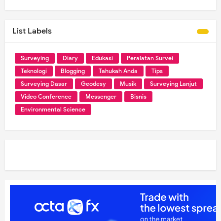
List Labels
Surveying
Diary
Edukasi
Peralatan Survei
Teknologi
Blogging
Tahukah Anda
Tips
Surveying Dasar
Geodesy
Musik
Surveying Lanjut
Video Conference
Messenger
Bisnis
Environmental Science